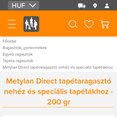
HUF
EUR
USD
Főoldal
Ragasztók, portermékek
Egyéb ragasztók
Tapéta ragasztók
Metylan Direct tapétaragasztó nehéz és speciális tapétákhoz
Metylan Direct tapétaragasztó
nehéz és speciális tapétákhoz -
200 gr