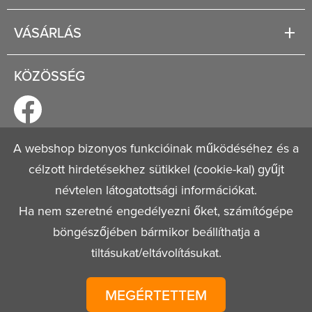
Segítség
VÁSÁRLÁS
Fizetési és szállítási lehetőségek
Regisztráció
Jogi tudnivalók
KÖZÖSSÉG
Általános szerződési feltételek
Adatvédelmi nyilatkozat
A webshop bizonyos funkcióinak működéséhez és a
célzott hirdetésekhez sütikkel (cookie-kal) gyűjt
© 2026
Mestervagyok.hu
Minden jog fenntartva!
névtelen látogatottsági információkat.
Ha nem szeretné engedélyezni őket, számítógépe
böngészőjében bármikor beállíthatja a
tiltásukat/eltávolításukat.
MEGÉRTETTEM
Tulajdonos:
T FLex