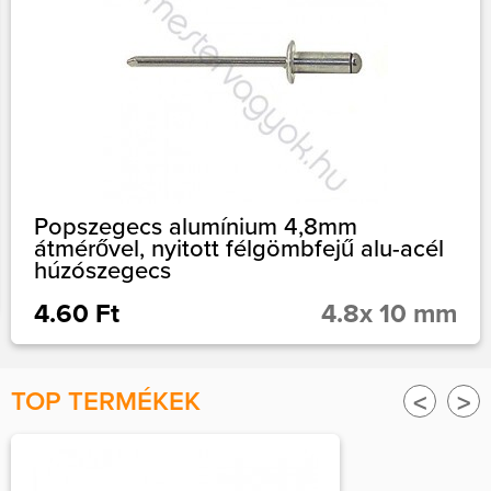
Popszegecs alumínium 4,8mm
átmérővel, nyitott félgömbfejű alu-acél
húzószegecs
4.60 Ft
4.8x 10 mm
TOP TERMÉKEK
<
>