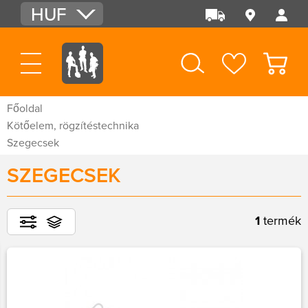
HUF
EUR
USD
Főoldal
Kötőelem, rögzítéstechnika
Szegecsek
SZEGECSEK
1
termék