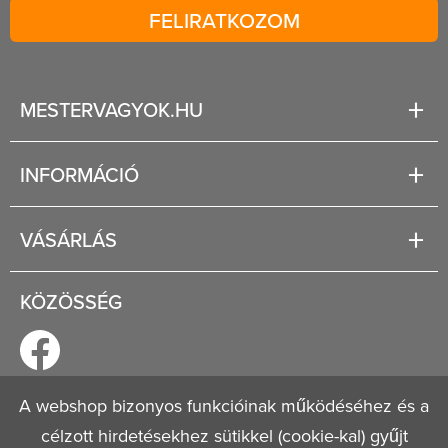
FELIRATKOZOM
MESTERVAGYOK.HU
Karrier
INFORMÁCIÓ
Rólunk
Segítség
VÁSÁRLÁS
Fizetési és szállítási lehetőségek
Regisztráció
Jogi tudnivalók
KÖZÖSSÉG
Általános szerződési feltételek
Adatvédelmi nyilatkozat
A webshop bizonyos funkcióinak működéséhez és a
célzott hirdetésekhez sütikkel (cookie-kal) gyűjt
© 2026
Mestervagyok.hu