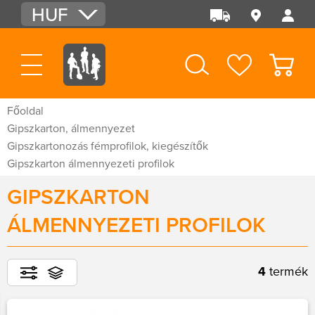
HUF
EUR
USD
Főoldal
Gipszkarton, álmennyezet
Gipszkartonozás fémprofilok, kiegészítők
Gipszkarton álmennyezeti profilok
GIPSZKARTON
ÁLMENNYEZETI PROFILOK
4
termék