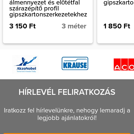
álmennyezet és előtétfal
gipszkart
szárazépítő profil
gipszkartonszerkezetekhez
3 150 Ft
3 méter
1 850 Ft
HÍRLEVÉL FELIRATKOZÁS
Iratkozz fel hírlevelünkre, nehogy lemaradj a
legjobb ajánlatokról!