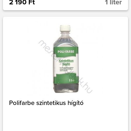
2 190 Ft
1 liter
Polifarbe szintetikus hígító