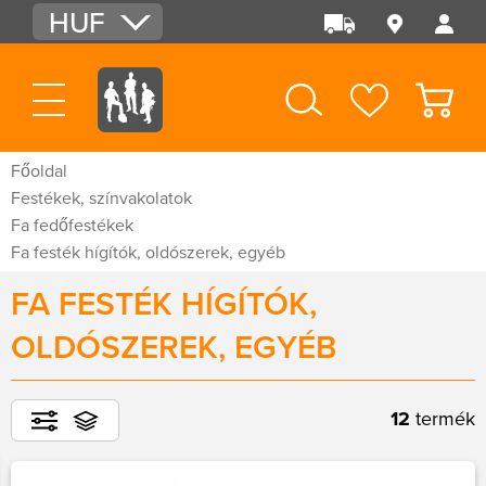
HUF
EUR
USD
Főoldal
Festékek, színvakolatok
Fa fedőfestékek
Fa festék hígítók, oldószerek, egyéb
FA FESTÉK HÍGÍTÓK,
OLDÓSZEREK, EGYÉB
12
termék