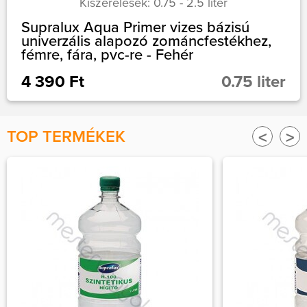
Kiszerelések: 0.75 - 2.5 liter
Supralux Aqua Primer vizes bázisú
univerzális alapozó zománcfestékhez,
fémre, fára, pvc-re - Fehér
4 390 Ft
0.75 liter
TOP TERMÉKEK
<
>