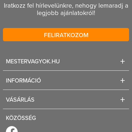
Iratkozz fel hírlevelünkre, nehogy lemaradj a
legjobb ajánlatokról!
FELIRATKOZOM
MESTERVAGYOK.HU
Karrier
INFORMÁCIÓ
Rólunk
Segítség
VÁSÁRLÁS
Fizetési és szállítási lehetőségek
Regisztráció
Jogi tudnivalók
KÖZÖSSÉG
Általános szerződési feltételek