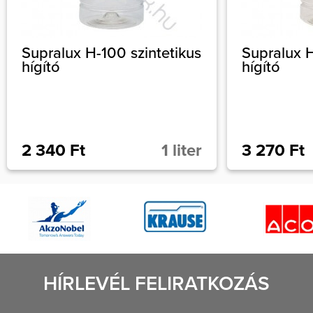
Supralux H-100 szintetikus
Supralux 
hígító
hígító
2 340 Ft
1 liter
3 270 Ft
HÍRLEVÉL FELIRATKOZÁS