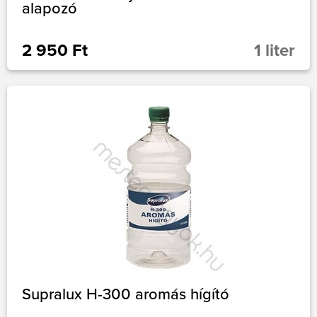
alapozó
2 950 Ft
1 liter
Supralux H-300 aromás hígító