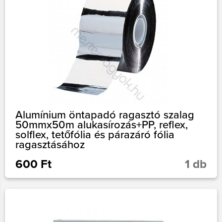
Alumínium öntapadó ragasztó szalag
50mmx50m alukasírozás+PP, reflex,
solflex, tetőfólia és párazáró fólia
ragasztásához
600 Ft
1 db