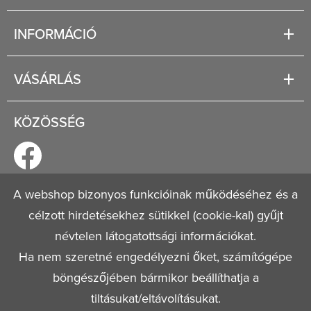
Karrier
INFORMÁCIÓ
Rólunk
Segítség
VÁSÁRLÁS
Fizetési és szállítási lehetőségek
Regisztráció
Jogi tudnivalók
KÖZÖSSÉG
Általános szerződési feltételek
Adatvédelmi nyilatkozat
A webshop bizonyos funkcióinak működéséhez és a
célzott hirdetésekhez sütikkel (cookie-kal) gyűjt
© 2026
Mestervagyok.hu
Minden jog fenntartva!
névtelen látogatottsági információkat.
Ha nem szeretné engedélyezni őket, számítógépe
böngészőjében bármikor beállíthatja a
tiltásukat/eltávolításukat.