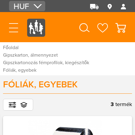
HUF
EUR
USD
Főoldal
Gipszkarton, álmennyezet
Gipszkartonozás fémprofilok, kiegészítők
Fóliák, egyebek
FÓLIÁK, EGYEBEK
3
termék