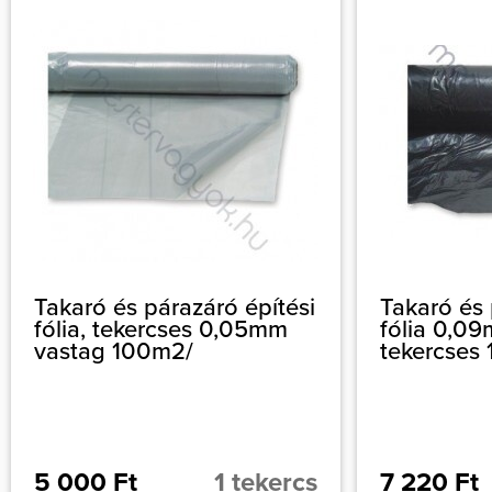
Takaró és párazáró építési
Takaró és 
fólia, tekercses 0,05mm
fólia 0,0
vastag 100m2/
tekercses
5 000 Ft
1 tekercs
7 220 Ft