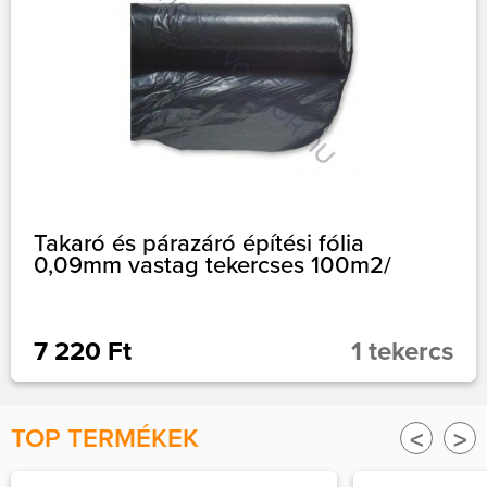
Takaró és párazáró építési fólia
0,09mm vastag tekercses 100m2/
7 220 Ft
1 tekercs
TOP TERMÉKEK
<
>