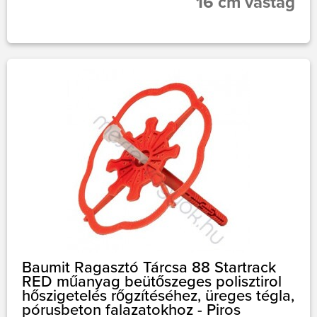
16 cm vastag
Baumit Ragasztó Tárcsa 88 Startrack
RED műanyag beütőszeges polisztirol
hőszigetelés rőgzítéséhez, üreges tégla,
pórusbeton falazatokhoz - Piros