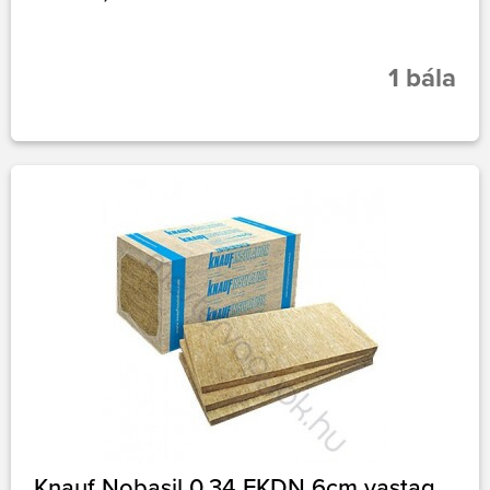
1 bála
Knauf Nobasil 0,34 FKDN 6cm vastag