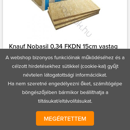
Knauf Nobasil 0,34 FKDN 15cm vastag
vakolható kőzetgyapot hőszigetelő
tábla 1,2m2/
A webshop bizonyos funkcióinak működéséhez és a
célzott hirdetésekhez sütikkel (cookie-kal) gyűjt
névtelen látogatottsági információkat.
1 bála
Ha nem szeretné engedélyezni őket, számítógépe
böngészőjében bármikor beállíthatja a
tiltásukat/eltávolításukat.
MEGÉRTETTEM