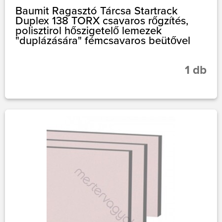
Baumit Ragasztó Tárcsa Startrack
Duplex 138 TORX csavaros rőgzítés,
polisztirol hőszigetelő lemezek
"duplázására" fémcsavaros beütővel
1 db