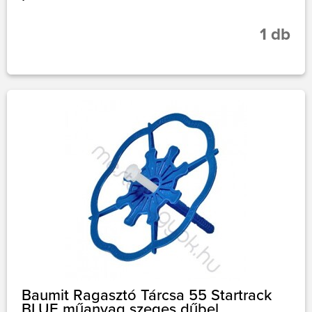
1 db
Baumit Ragasztó Tárcsa 55 Startrack
BLUE műanyag szeges dűbel,