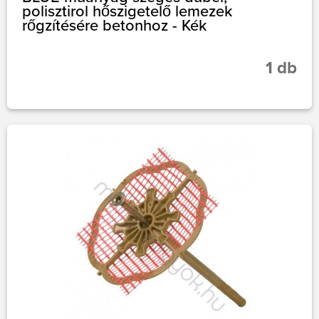
polisztirol hőszigetelő lemezek
rőgzítésére betonhoz - Kék
1 db