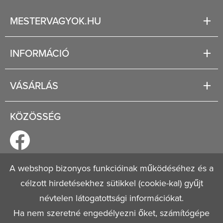
MESTERVAGYOK.HU
Karrier
INFORMÁCIÓ
Rólunk
Segítség
VÁSÁRLÁS
Fizetési és szállítási lehetőségek
Regisztráció
Jogi tudnivalók
KÖZÖSSÉG
Általános szerződési feltételek
Adatvédelmi nyilatkozat
A webshop bizonyos funkcióinak működéséhez és a
© 2026
Mestervagyok.hu
célzott hirdetésekhez sütikkel (cookie-kal) gyűjt
Minden jog fenntartva!
névtelen látogatottsági információkat.
Ha nem szeretné engedélyezni őket, számítógépe