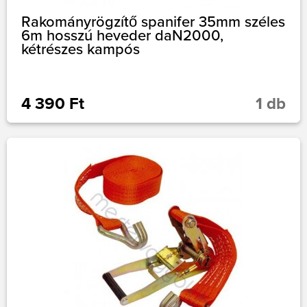
Rakományrögzítő spanifer 35mm széles
6m hosszú heveder daN2000,
kétrészes kampós
4 390 Ft
1 db