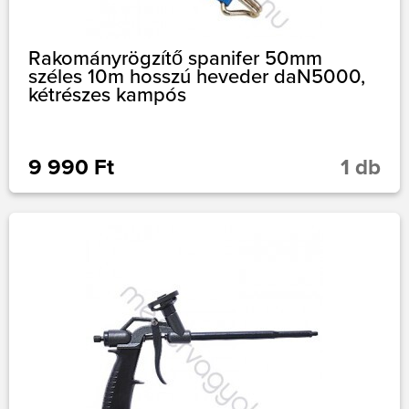
Rakományrögzítő spanifer 50mm
széles 10m hosszú heveder daN5000,
kétrészes kampós
9 990 Ft
1 db