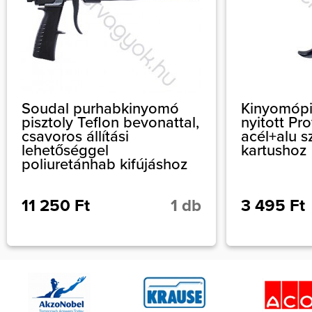
Soudal purhabkinyomó
Kinyomópis
pisztoly Teflon bevonattal,
nyitott Pro
csavoros állítási
acél+alu sz
lehetőséggel
kartushoz
poliuretánhab kifújáshoz
11 250 Ft
1 db
3 495 Ft