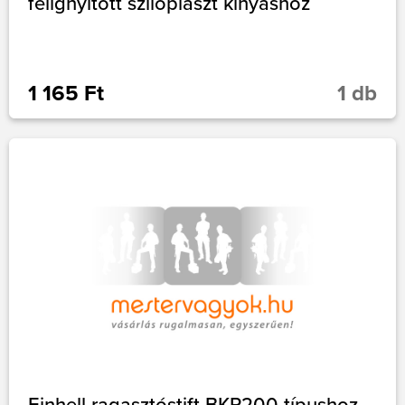
félignyitott sziloplaszt kinyáshoz
1 165 Ft
1 db
Einhell ragasztóstift BKP200 típushoz