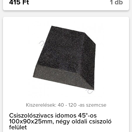
415 Ft
1 db
Kiszerelések: 40 - 120 -as szemcse
Csiszolószivacs idomos 45°-os
100x90x25mm, négy oldali csiszoló
felület