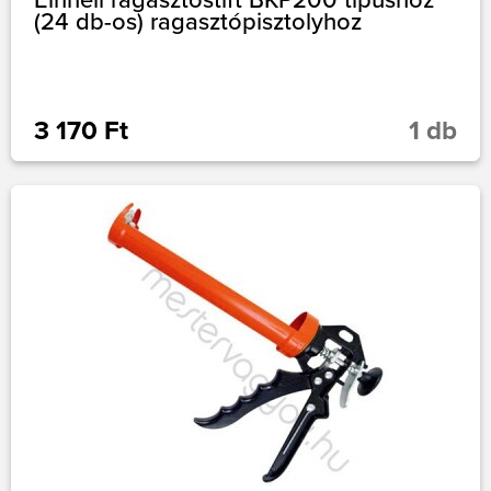
(24 db-os) ragasztópisztolyhoz
3 170 Ft
1 db