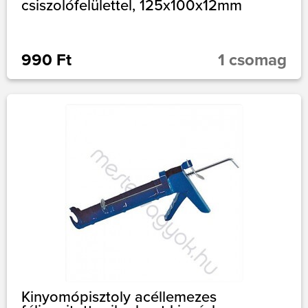
csiszolófelülettel, 125x100x12mm
990 Ft
1 csomag
Kinyomópisztoly acéllemezes