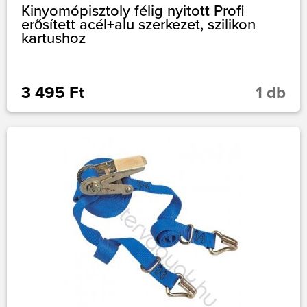
Kinyomópisztoly félig nyitott Profi
erősített acél+alu szerkezet, szilikon
kartushoz
3 495 Ft
1 db