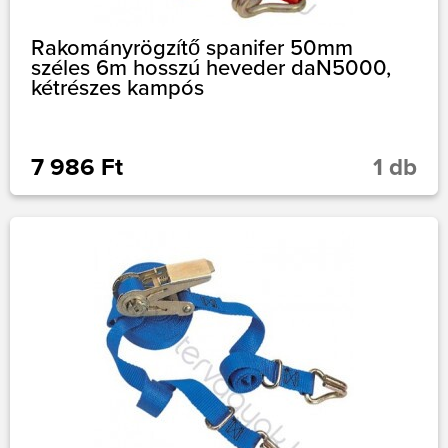
Rakományrögzítő spanifer 50mm
széles 6m hosszú heveder daN5000,
kétrészes kampós
7 986 Ft
1 db