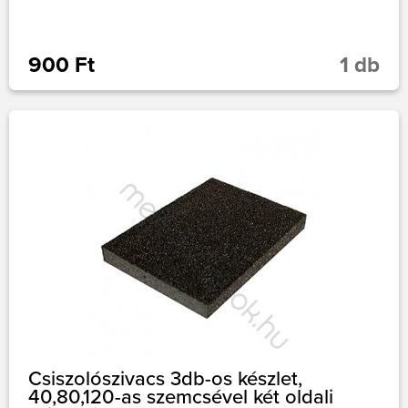
900 Ft
1 db
Csiszolószivacs 3db-os készlet,
40,80,120-as szemcsével két oldali