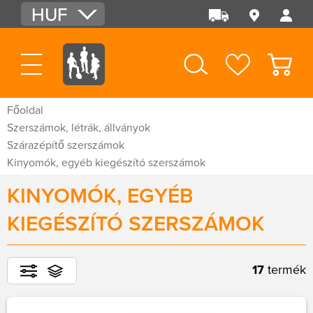
HUF
EUR
USD
Főoldal
Szerszámok, létrák, állványok
Szárazépítő szerszámok
Kinyomók, egyéb kiegészító szerszámok
KINYOMÓK, EGYÉB
KIEGÉSZÍTÓ SZERSZÁMOK
17
termék