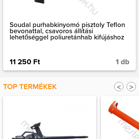
Soudal purhabkinyomó pisztoly Teflon
bevonattal, csavoros állítási
lehetőséggel poliuretánhab kifújáshoz
11 250 Ft
1 db
TOP TERMÉKEK
<
>