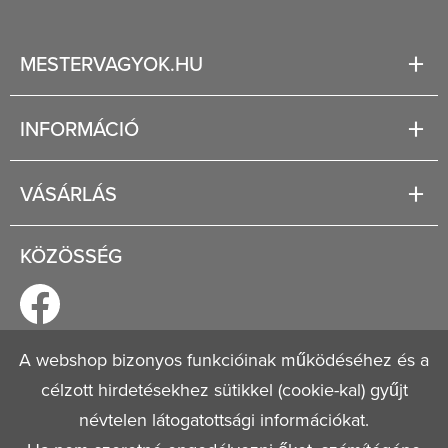
MESTERVAGYOK.HU
Karrier
INFORMÁCIÓ
Rólunk
Segítség
VÁSÁRLÁS
Fizetési és szállítási lehetőségek
Regisztráció
Jogi tudnivalók
KÖZÖSSÉG
Általános szerződési feltételek
Adatvédelmi nyilatkozat
A webshop bizonyos funkcióinak működéséhez és a
célzott hirdetésekhez sütikkel (cookie-kal) gyűjt
© 2026
Mestervagyok.hu
Minden jog fenntartva!
névtelen látogatottsági információkat.