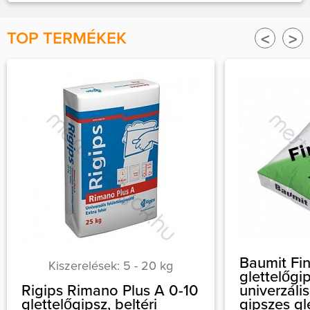
TOP TERMÉKEK
<
>
Baumit Fin
Kiszerelések: 5 - 20 kg
glettelőgi
Rigips Rimano Plus A 0-10
univerzális
glettelőgipsz, beltéri
gipszes gl