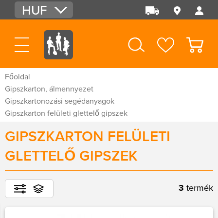
HUF
EUR
USD
Főoldal
Gipszkarton, álmennyezet
Gipszkartonozási segédanyagok
Gipszkarton felületi glettelő gipszek
GIPSZKARTON FELÜLETI
GLETTELŐ GIPSZEK
3
termék