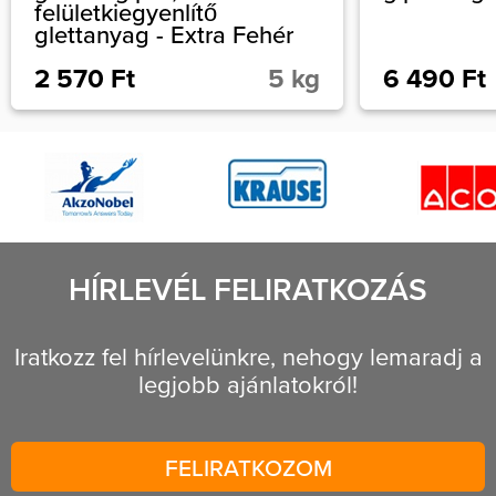
felületkiegyenlítő
glettanyag - Extra Fehér
2 570 Ft
5 kg
6 490 Ft
HÍRLEVÉL FELIRATKOZÁS
Iratkozz fel hírlevelünkre, nehogy lemaradj a
legjobb ajánlatokról!
FELIRATKOZOM