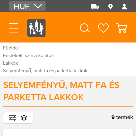
HUF
EUR
USD
Főoldal
Festékek, színvakolatok
Lakkok
Selyemfényű, matt fa és parketta lakkok
SELYEMFÉNYŰ, MATT FA ÉS
PARKETTA LAKKOK
9
termék