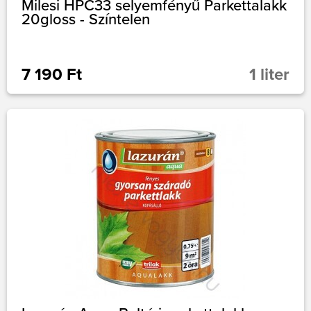
Milesi HPC33 selyemfényű Parkettalakk
20gloss - Színtelen
7 190 Ft
1 liter