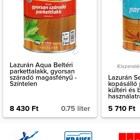
Lazurán Aqua Beltéri
Kiszerelés
parkettalakk, gyorsan
száradó magasfényű -
Lazurán S
Színtelen
kopásálló 
kültéri és 
használatr
8 430 Ft
0.75 liter
5 710 Ft