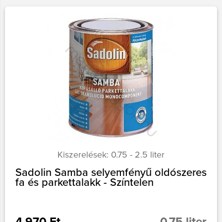
Kiszerelések: 0.75 - 2.5 liter
Sadolin Samba selyemfényű oldószeres
fa és parkettalakk - Színtelen
4 970 Ft
0.75 liter