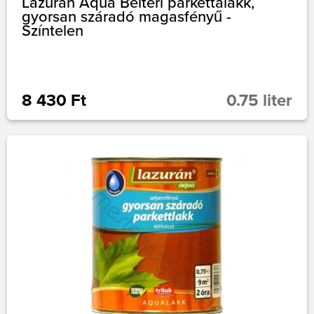
Lazurán Aqua Beltéri parkettalakk,
gyorsan száradó magasfényű -
Színtelen
8 430 Ft
0.75 liter