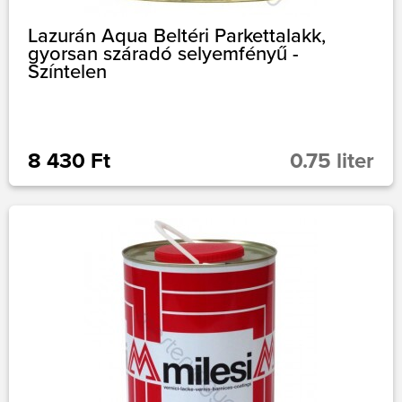
Lazurán Aqua Beltéri Parkettalakk,
gyorsan száradó selyemfényű -
Színtelen
8 430 Ft
0.75 liter