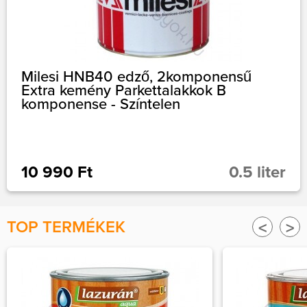
Milesi HNB40 edző, 2komponensű
Extra kemény Parkettalakkok B
komponense - Színtelen
10 990 Ft
0.5 liter
TOP TERMÉKEK
<
>