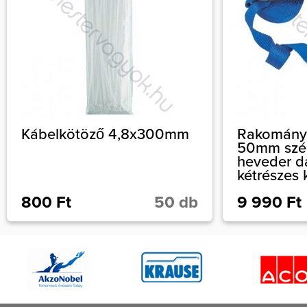
Kábelkötöző 4,8x300mm
Rakományr
50mm szél
heveder 
kétrészes
800 Ft
50 db
9 990 Ft