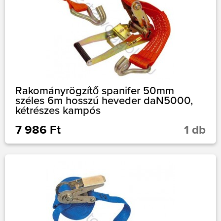
Rakományrögzítő spanifer 50mm
széles 6m hosszú heveder daN5000,
kétrészes kampós
7 986 Ft
1 db