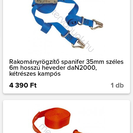
Rakományrögzítő spanifer 35mm széles
6m hosszú heveder daN2000,
kétrészes kampós
4 390 Ft
1 db