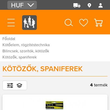
HUF
EUR
USD
Főoldal
Kötőelem, rögzítéstechnika
Bilincsek, szorítók, kötözők
Kötözők, spaniferek
KÖTÖZŐK, SPANIFEREK
4
termék