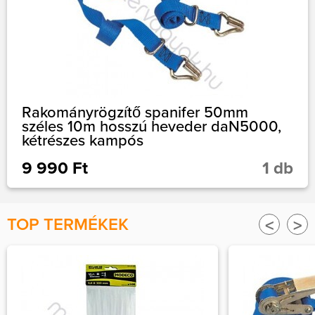
Rakományrögzítő spanifer 50mm
széles 10m hosszú heveder daN5000,
kétrészes kampós
9 990 Ft
1 db
TOP TERMÉKEK
<
>