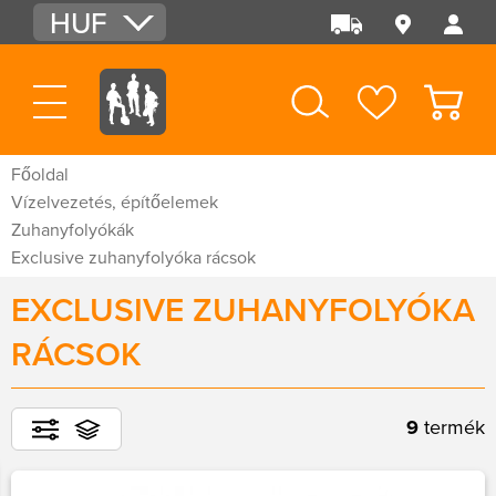
HUF
EUR
USD
Főoldal
Vízelvezetés, építőelemek
Zuhanyfolyókák
Exclusive zuhanyfolyóka rácsok
EXCLUSIVE ZUHANYFOLYÓKA
RÁCSOK
9
termék