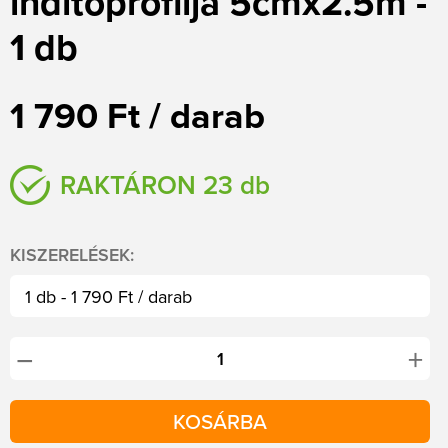
indítóprofilja 5cmx2.5m -
1 db
1 790 Ft / darab
RAKTÁRON 23 db
KISZERELÉSEK:
1 db - 1 790 Ft / darab
+
−
KOSÁRBA