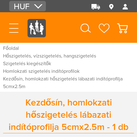
HUF
EUR
USD
Főoldal
Hőszigetelés, vízszigetelés, hangszigetelés
Szigetelés kiegészítők
Homlokzati szigetelés indítóprofilok
Kezdősín, homlokzati hőszigetelés lábazati indítóprofilja
5cmx2.5m
Kezdősín, homlokzati
hőszigetelés lábazati
indítóprofilja 5cmx2.5m - 1 db