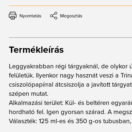
Nyomtatás
Megosztás
Termékleírás
Leggyakrabban régi tárgyaknál, de olykor ú
felületük. Ilyenkor nagy hasznát veszi a T
csiszolópapírral átcsiszolja a javított tárg
szépen mutat.
Alkalmazási terület: Kül- és beltéren egyar
hordható fel. Igen gyorsan szárad. A megsz
Választék: 125 ml-es és 350 g-os tubusban, 