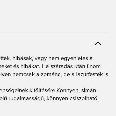
ettek, hibásak, vagy nem egyenletes a
seket és hibákat. Ha száradás után finom
 melyen nemcsak a zománc, de a lazúrfesték is
tlenségeinek kitöltésére.Könnyen, simán
lelő rugalmasságú, könnyen csiszolható.