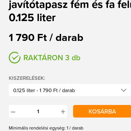
javítótapasz fém és fa fel
0.125 liter
1 790 Ft / darab
RAKTÁRON 3 db
KISZERELÉSEK:
0.125 liter - 1 790 Ft / darab
0.5 liter - 3 780 Ft / darab
+
−
KOSÁRBA
1 liter - 7 490 Ft / darab
Minimális rendelési egység: 1 / darab