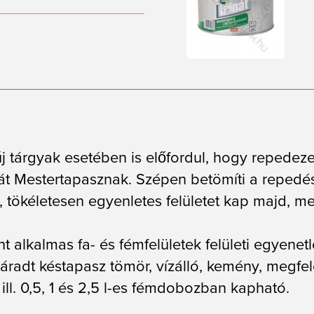
j tárgyak esetében is előfordul, hogy repedez
rinát Mestertapasznak. Szépen betömíti a repedé
yat, tökéletesen egyenletes felületet kap majd,
ánt alkalmas fa- és fémfelületek felületi egyene
áradt késtapasz tömör, vízálló, kemény, megfe
ill. 0,5, 1 és 2,5 l-es fémdobozban kapható.