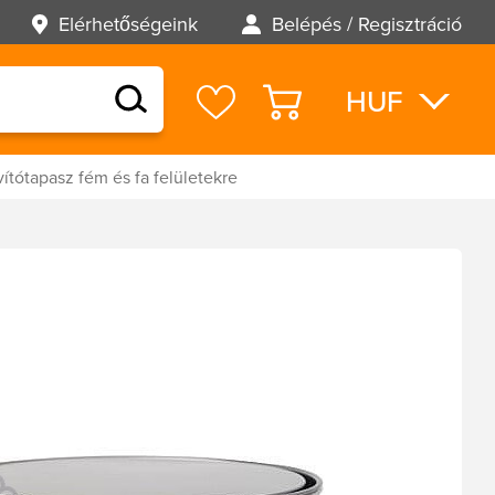
Elérhetőségeink
Belépés / Regisztráció
HUF
EUR
USD
vítótapasz fém és fa felületekre