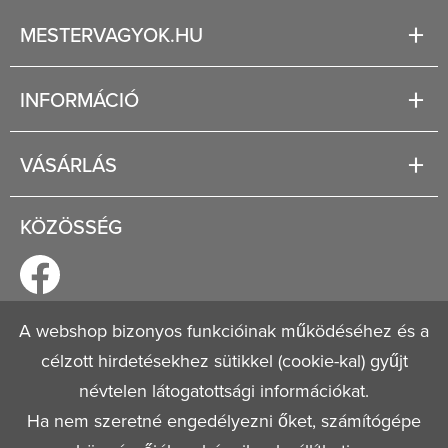
MESTERVAGYOK.HU
Karrier
INFORMÁCIÓ
Rólunk
Segítség
VÁSÁRLÁS
Fizetési és szállítási lehetőségek
Regisztráció
Jogi tudnivalók
KÖZÖSSÉG
Általános szerződési feltételek
Adatvédelmi nyilatkozat
A webshop bizonyos funkcióinak működéséhez és a
© 2026
Mestervagyok.hu
célzott hirdetésekhez sütikkel (cookie-kal) gyűjt
Minden jog fenntartva!
névtelen látogatottsági információkat.
Ha nem szeretné engedélyezni őket, számítógépe