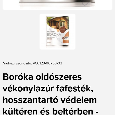
Áruházi azonosító: AC0129-00750-03
Boróka oldószeres
vékonylazúr fafesték,
hosszantartó védelem
kültéren és beltérben -