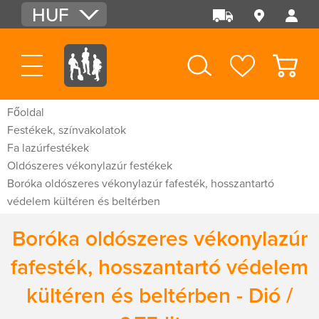
HUF
EUR
USD
Főoldal
Festékek, színvakolatok
Fa lazúrfestékek
Oldószeres vékonylazúr festékek
Boróka oldószeres vékonylazúr fafesték, hosszantartó
védelem kültéren és beltérben
Boróka oldószeres vékonylazúr
fafesték, hosszantartó védelem
kültéren és beltérben - Dió /