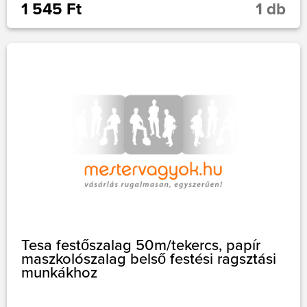
1 545 Ft
1 db
Tesa festőszalag 50m/tekercs, papír
maszkolószalag belső festési ragsztási
munkákhoz