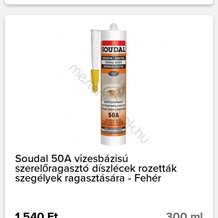
Soudal 50A vizesbázisú
szerelőragasztó díszlécek rozetták
szegélyek ragasztására - Fehér
1 540 Ft
300 ml