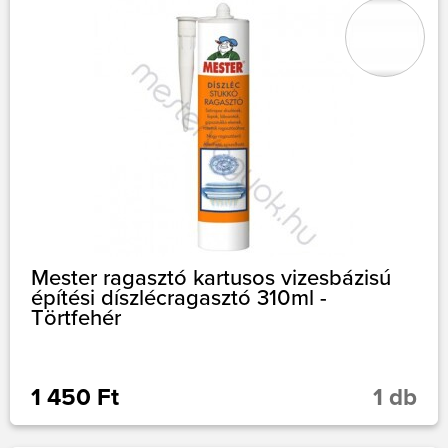
Mester ragasztó kartusos vizesbázisú
építési díszlécragasztó 310ml -
Törtfehér
1 450 Ft
1 db